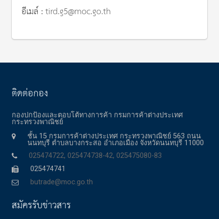
อีเมล์ :
tird.g5@moc.go.th
ติดต่อกอง
กองปกป้องและตอบโต้ทางการค้า กรมการค้าต่างประเทศ
กระทรวงพาณิชย์
ชั้น 15 กรมการค้าต่างประเทศ กระทรวงพาณิชย์ 563 ถนน
นนทบุรี ตำบลบางกระสอ อำเภอเมือง จังหวัดนนทบุรี 11000
025474722, 025474738-42, 025475080-83
025474741
butrade@moc.go.th
สมัครรับข่าวสาร