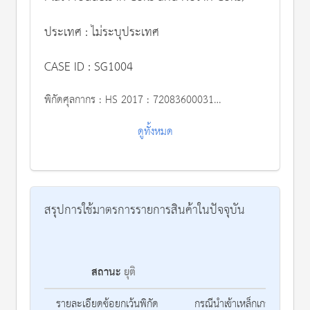
ประเทศ : ไม่ระบุประเทศ
CASE ID : SG1004
พิกัดศุลกากร :
HS 2017 : 72083600031,72083600032,72083600033,72083600090,72083700041,72083700042,72083700043,2083700090,72083800041,72083800042,72083800043,72083800090,72083990041,72083990042,72083990043,72083990090,72085100090,72085200090,72085300011,72085300012,72085300013,72085300090,72085490011,72085490012,72085490013,72085490090
ดูทั้งหมด
สรุปการใช้มาตรการรายการสินค้าในปัจจุบัน
สถานะ
ยุติ
รา
รายละเอียดข้อยกเว้นพิกัด
กรณีนำเข้าเหล็กเกรดพิเศษ ก