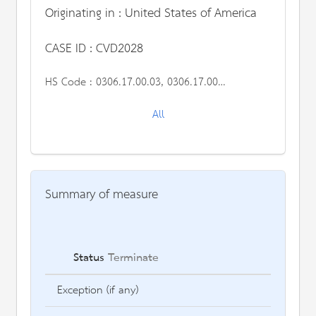
Originating in : United States of America
CASE ID : CVD2028
HS Code :
0306.17.00.03, 0306.17.00.06, 0306.17.00.09, 0306.17.00.12, 0306.17.00.15, 0306.17.00.18, 0306.17.00.21, 0306.17.00.24, 0306.17.00.27, 0306.17.00.40, 1605.21.10.30, 1605.29.10.10
All
Summary of measure
Status
Terminate
Des
Exception (if any)