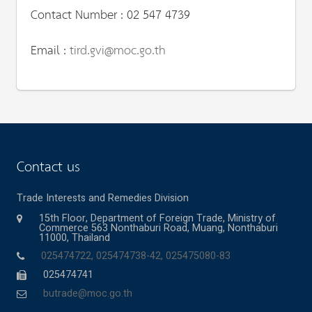
Contact Number : 02 547 4739
Email :
tird.gvi@moc.go.th
Contact us
Trade Interests and Remedies Division
15th Floor, Department of Foreign Trade, Ministry of
Commerce 563 Nonthaburi Road, Muang, Nonthaburi
11000, Thailand
025474722, 025474738-42, 025475080-83
025474741
butrade@moc.go.th