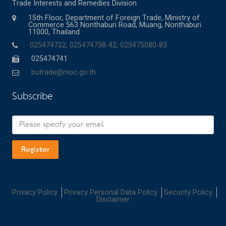
Trade Interests and Remedies Division
15th Floor, Department of Foreign Trade, Ministry of
Commerce 563 Nonthaburi Road, Muang, Nonthaburi
11000, Thailand
025474722, 025474738-42, 025475080-83
025474741
butrade@moc.go.th
Subscribe
Register
Privacy Policy
Privacy Personal Data Policy
Security Policy
Disclaimer