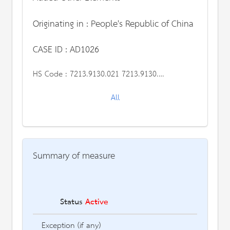
Originating in : People's Republic of China
CASE ID : AD1026
HS Code :
7213.9130.021 7213.9130.022 7213.9130.030 7213.9130.031 7213.9130.090 7213.9190.021 7213.9190.022 7213.9190.030 7213.9190.031 7213.9190.090 7227.9010.052 7227.9010.090 7227.9090.050 7227.9090.051 7227.9090.052 7227.9090.053 7227.9090.054 7227.9090.055 7227.9090.056 7227.9090.059 และ 7227.9090.090
All
Summary of measure
Status
Active
Des
Exception (if any)