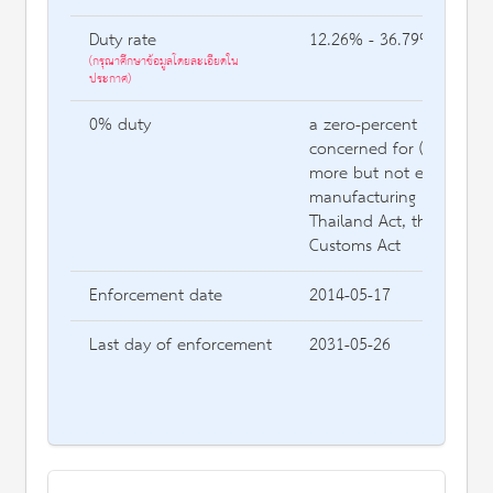
Duty rate
12.26% - 36.79% of CIF p
(กรุณาศึกษาข้อมูลโดยละเอียดใน
ประกาศ)
0% duty
a zero-percent duty is a
concerned for (1) produ
more but not exceeding 
manufacturing under the 
Thailand Act, the Inves
Customs Act
Enforcement date
2014-05-17
Last day of enforcement
2031-05-26