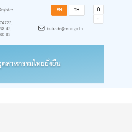
ก
Register
EN
TH
ก
74722,
38-42,
butrade@moc.go.th
80-83
ุตสาหกรรมไทยยั่งยืน