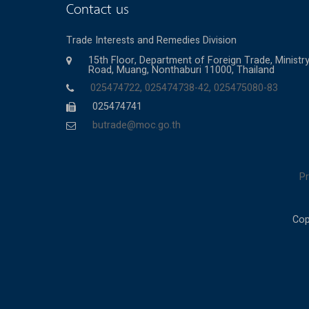
Contact us
Trade Interests and Remedies Division
15th Floor, Department of Foreign Trade, Minis
Road, Muang, Nonthaburi 11000, Thailand
025474722, 025474738-42, 025475080-83
025474741
butrade@moc.go.th
Pr
Cop