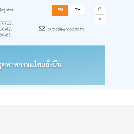
ก
Register
EN
TH
ก
74722,
38-42,
butrade@moc.go.th
80-83
ุตสาหกรรมไทยยั่งยืน