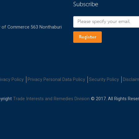
Subscribe
try of Commerce 563 Nonthaburi
Register
ivacy Policy
Privacy Personal Data Policy
Security Policy
Disclai
yright
Trade Interests and Remedies Division
© 2017. All Rights Rese