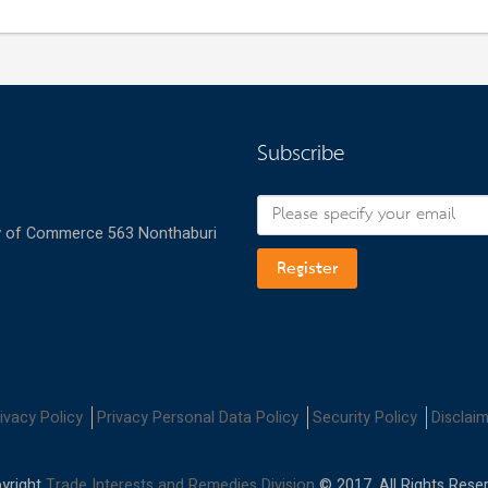
Subscribe
try of Commerce 563 Nonthaburi
Register
ivacy Policy
Privacy Personal Data Policy
Security Policy
Disclai
yright
Trade Interests and Remedies Division
© 2017. All Rights Rese