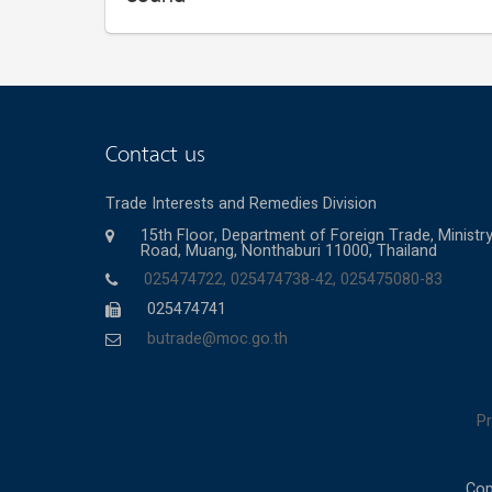
Contact us
Trade Interests and Remedies Division
15th Floor, Department of Foreign Trade, Minis
Road, Muang, Nonthaburi 11000, Thailand
025474722, 025474738-42, 025475080-83
025474741
butrade@moc.go.th
Pr
Cop