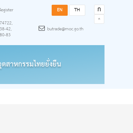
ก
Register
EN
TH
ก
74722,
38-42,
butrade@moc.go.th
80-83
ุตสาหกรรมไทยยั่งยืน